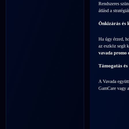
Rendszeres szünet
átlásd a stratég
Önkizárás és 
Ha úgy érzed, hog
az eszköz segít k
vavada promo c
Támogatás és 
A Vavada együttm
GamCare vagy a G