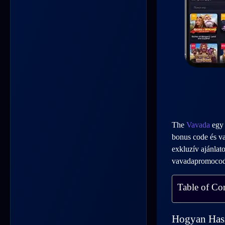
The
Vavada
egy 
bonus code és va
exkluzív ajánlat
vavadapromocode2
Table of Co
Hogyan Has