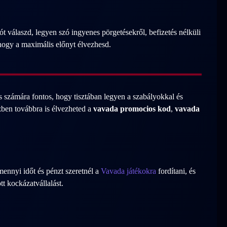
 válaszd, legyen szó ingyenes pörgetésekről, befizetés nélküli
, hogy a maximális előnyt élvezhesd.
s számára fontos, hogy tisztában legyen a szabályokkal és
özben továbbra is élvezheted a
vavada promocios kod
,
vavada
mennyi időt és pénzt szeretnél a
Vavada játékokra
fordítani, és
ott kockázatvállalást.