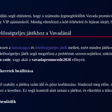
lítás segít eldönteni, hogy a számodra legmegfelelőbb Vavada promóciót
VIP ajánlatokról. Mindig ellenőrizd a kód feltételeit és lejárati idejét
elősségteljes játékhoz a Vavadánál
ezett a
biztonságos
és
felelősségteljes játék
mellett, ezért minden játéko
elelősségteljes játék segít megelőzni a problémás szerencsejátékot, mik
o code
, vagy akár a
vavadapromocode2026
előnyeit.
gkeretek beállítása
ő szabály a játékra szánt idő és pénz korlátozása. Határozd meg előre, 
 a kerethez. Ez segít kontroll alatt tartani a játékot, és elkerülni a túlz
ihenőidők