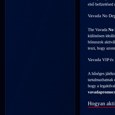
első befizetésed 
Vavada No Dep
The Vavada
No 
különösen ideáli
bónuszok aktivá
teszi, hogy azon
Vavada VIP és
A hűséges játéko
tartalmazhatnak 
hogy a legaktíva
vavadapromoc
Hogyan akti