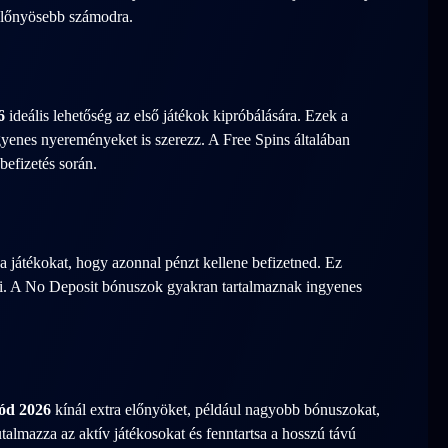
gelőnyösebb számodra.
6
ideális lehetőség az első játékok kipróbálására. Ezek a
ngyenes nyereményeket is szerezz. A Free Spins általában
befizetés során.
 a játékokat, hogy azonnal pénzt kellene befizetned. Ez
ni. A No Deposit bónuszok gyakran tartalmaznak ingyenes
ód 2026
kínál extra előnyöket, például nagyobb bónuszokat,
almazza az aktív játékosokat és fenntartsa a hosszú távú