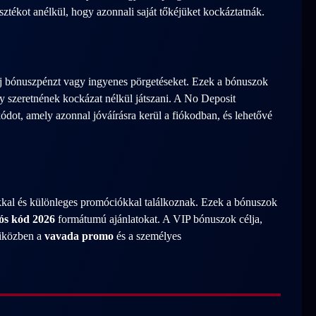
asztékot anélkül, hogy azonnali saját tőkéjüket kockáztatnák.
apj bónuszpénzt vagy ingyenes pörgetéseket. Ezek a bónuszok
gy szeretnének kockázat nélkül játszani. A No Deposit
ódot, amely azonnal jóváírásra kerül a fiókodban, és lehetővé
kkal és különleges promóciókkal találkoznak. Ezek a bónuszok
ós kód 2026
formátumú ajánlatokat. A VIP bónuszok célja,
miközben a
vavada promo
és a személyes