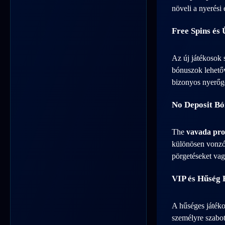
növeli a nyerési
Free Spins és
Az új játékosok
bónuszok lehetőv
bizonyos nyerőgé
No Deposit B
The
vavada pro
különösen vonzó 
pörgetéseket vag
VIP és Hűség
A hűséges játék
személyre szabot