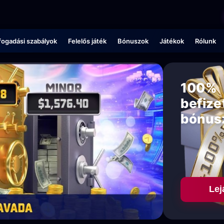
fogadási szabályok
Felelős játék
Bónuszok
Játékok
Rólunk
100%
befize
bónus
Lej