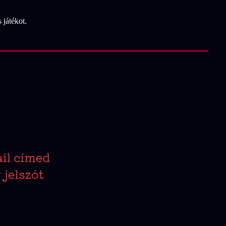
 játékot.