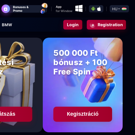
App
Bonuses &
HU
Promo
for Window
+
Login
Registration
BMW
500 000 Ft
tési
bónusz + 100
z
Free Spin
átszás
Кegisztráció