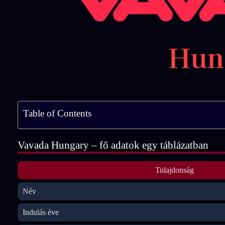
Table of Contents
Vavada Hungary – fő adatok egy táblázatban
Tulajdonság
Név
Indulás éve