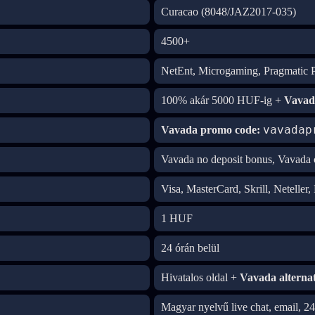
Curacao (8048/JAZ2017-035)
4500+
NetEnt, Microgaming, Pragmatic 
100% akár 5000 HUF-ig +
Vavada
vavadap
Vavada promo code:
Vavada no deposit bonus, Vavada c
Visa, MasterCard, Skrill, Netelle
1 HUF
24 órán belül
Hivatalos oldal +
Vavada alternat
Magyar nyelvű live chat, email, 24