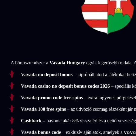
A bónuszrendszer a
Vavada Hungary
egyik legerősebb oldala. 
Vavada no deposit bonus
– kipróbálhatod a játékokat befiz
Vavada casino no deposit bonus codes 2026
– speciális 
Vavada promo code free spins
– extra ingyenes pörgetések
Vavada 100 free spins
– az üdvözlő csomag részeként jár m
Cashback
– havonta akár 8% visszatérítés a nettó veszteség
vava
Vavada bonus code
– exkluzív ajánlatok, amelyek a