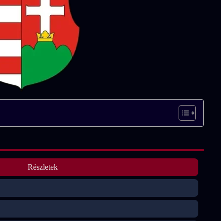
Részletek