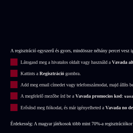
A regisztráció egyszerű és gyors, mindössze néhány percet vesz 
Látogasd meg a hivatalos oldalt vagy használd a
Vavada alt
Kattints a
Regisztráció
gombra.
Add meg email címedet vagy telefonszámodat, majd állíts be 
A megfelelő mezőbe írd be a
Vavada promocios kod
:
vav
Erősítsd meg fiókodat, és már igényelheted a
Vavada no de
Érdekesség: A magyar játékosok több mint 70%-a regisztrációkor