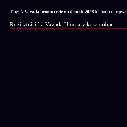
Tipp: A
Vavada promo code no deposit 2026
különösen népszerű
Regisztráció a Vavada Hungary kaszinóban